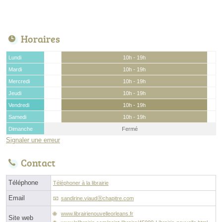
Horaires
Lundi
10h - 19h
Mardi
10h - 19h
Mercredi
10h - 19h
Jeudi
10h - 19h
Vendredi
10h - 19h
Samedi
10h - 19h
Dimanche
Fermé
Signaler une erreur
Contact
Téléphone
Téléphoner à la librairie
Email
sandirine.viaudⓐchapitre.com
www.librairienouvelleorleans.fr
Site web