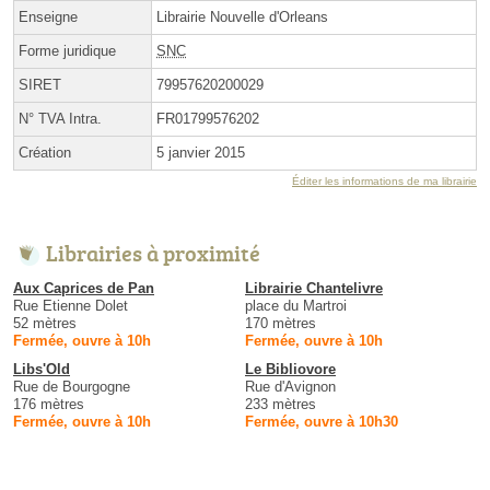
Enseigne
Librairie Nouvelle d'Orleans
Forme juridique
SNC
SIRET
79957620200029
N° TVA Intra.
FR01799576202
Création
5 janvier 2015
Éditer les informations de ma librairie
Librairies à proximité
Aux Caprices de Pan
Librairie Chantelivre
Rue Etienne Dolet
place du Martroi
52 mètres
170 mètres
Fermée, ouvre à 10h
Fermée, ouvre à 10h
Libs'Old
Le Bibliovore
Rue de Bourgogne
Rue d'Avignon
176 mètres
233 mètres
Fermée, ouvre à 10h
Fermée, ouvre à 10h30