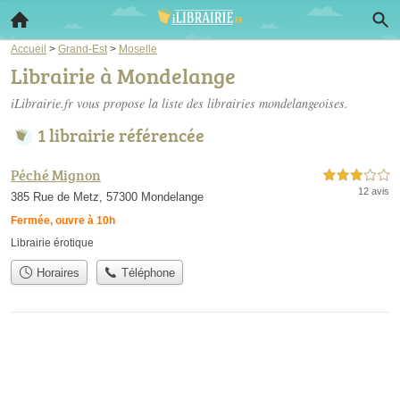
Accueil
>
Grand-Est
>
Moselle
Librairie à Mondelange
iLibrairie.fr vous propose la liste des
librairies mondelangeoises
.
1 librairie référencée
Péché Mignon
3,0 étoiles sur 5
12 avis
385 Rue de Metz, 57300 Mondelange
Fermée, ouvre à 10h
Librairie érotique
Horaires
Téléphone