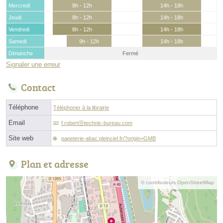
Mercredi
8h - 12h
14h - 18h
Jeudi
8h - 12h
14h - 18h
Vendredi
8h - 12h
14h - 18h
Samedi
9h - 12h
14h - 18h
Dimanche
Fermé
Signaler une erreur
Contact
Téléphone
Téléphoner à la librairie
Email
f.robertⓐtechnic-bureau.com
Site web
papeterie-abac.pleinciel.fr/?origin=GMB
Plan et adresse
© contributeurs OpenStreetMap