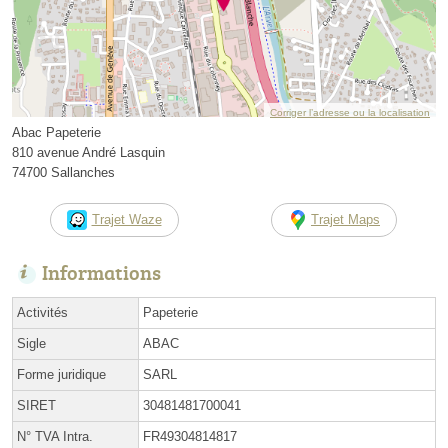
Corriger l’adresse ou la localisation
Abac Papeterie
810 avenue André Lasquin
74700 Sallanches
Trajet Waze
Trajet Maps
Informations
Activités
Papeterie
Sigle
ABAC
Forme juridique
SARL
SIRET
30481481700041
N° TVA Intra.
FR49304814817