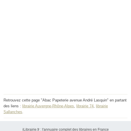
Retrouvez cette page "Abac Papeterie avenue André Lasquin" en partant
des liens :
librairie Auvergne-Rhône-Alpes
,
librairie 74
,
librairie
Sallanches
.
iLibrairie.fr : l'annuaire complet des libraires en France