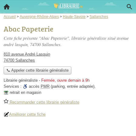
Accueil
>
Auvergne-Rhône-Alpes
>
Haute-Savoie
>
Sallanches
Abac Papeterie
Cette fiche présente "Abac Papeterie", librairie généraliste situé
avenue
andré lasquin
, 74700 Sallanches.
810 avenue André Lasquin
74700 Sallanches
📞 Appeler cette librairie généraliste
Librairie généraliste
-
Fermée, ouvre demain à 9h
Services :
accès
PMR
(parking, entrée adaptée)
,
retrait en magasin
Recommander cette librairie généraliste
Améliorer cette fiche