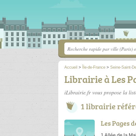
Accueil
>
Île-de-France
>
Seine-Saint-D
Librairie à Les P
iLibrairie.fr vous propose la lis
1 librairie réfé
Les Pages d
1 Allée de la M