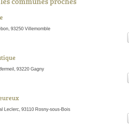
s les communes proches
re
ebon, 93250 Villemomble
tique
tfermeil, 93220 Gagny
Heureux
l Leclerc, 93110 Rosny-sous-Bois