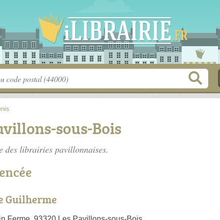
enis
avillons-sous-Bois
te des
librairies pavillonnaises
.
rencée
e Guilherme
ain Ferme, 93320 Les Pavillons-sous-Bois