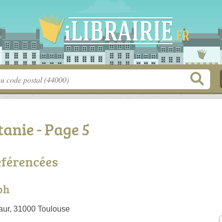
tanie - Page 5
référencées
ph
aur, 31000 Toulouse