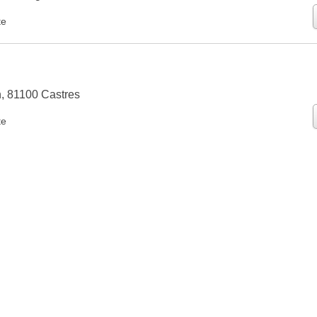
te
n, 81100 Castres
te