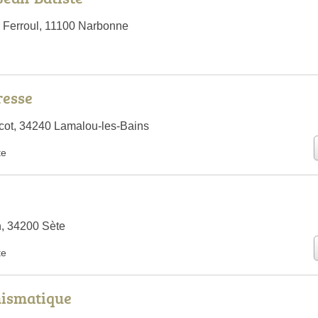
 Ferroul, 11100 Narbonne
resse
cot, 34240 Lamalou-les-Bains
te
, 34200 Sète
te
ismatique