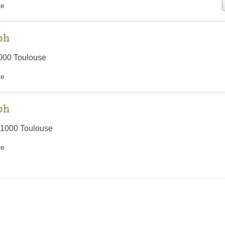
te
ph
000 Toulouse
te
ph
31000 Toulouse
te