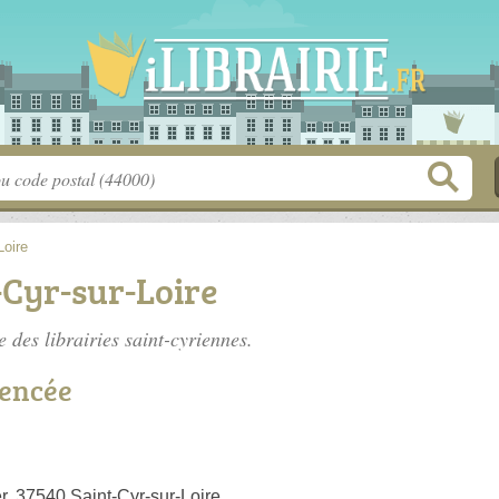
Loire
t-Cyr-sur-Loire
te des
librairies saint-cyriennes
.
rencée
r, 37540 Saint-Cyr-sur-Loire