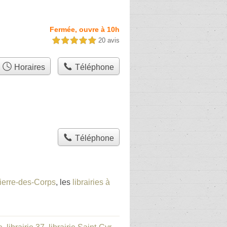
Fermée, ouvre à 10h
20 avis
5,0 étoiles sur 5
Horaires
Téléphone
Téléphone
-Pierre-des-Corps
, les
librairies à