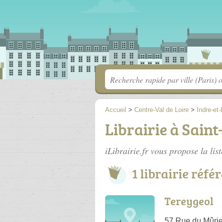
Accueil
>
Centre-Val de Loire
>
Indre-et-
Librairie à Sain
iLibrairie.fr vous propose la lis
1 librairie réfé
Tereygeol
57 Rue du Mûrie