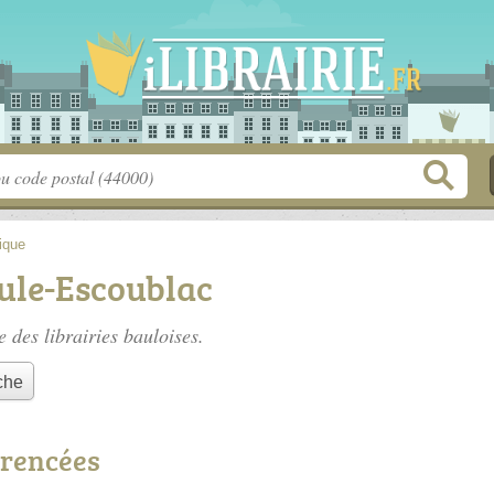
tique
aule-Escoublac
te des
librairies bauloises
.
che
érencées