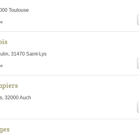
1000 Toulouse
te
ois
ulin, 31470 Saint-Lys
te
apiers
s, 32000 Auch
ages