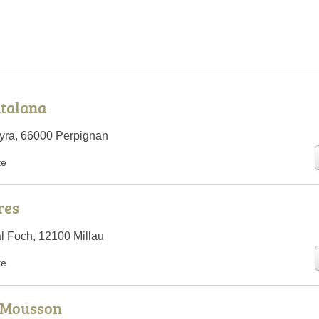
atalana
yra, 66000 Perpignan
te
res
l Foch, 12100 Millau
te
a Mousson