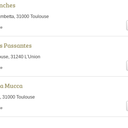
nches
mbetta, 31000 Toulouse
te
es Passantes
ouse, 31240 L'Union
te
 la Mucca
, 31000 Toulouse
te