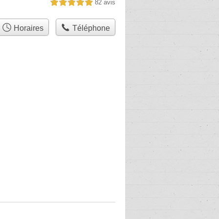
82 avis
5,0 étoiles sur 5
Horaires
Téléphone