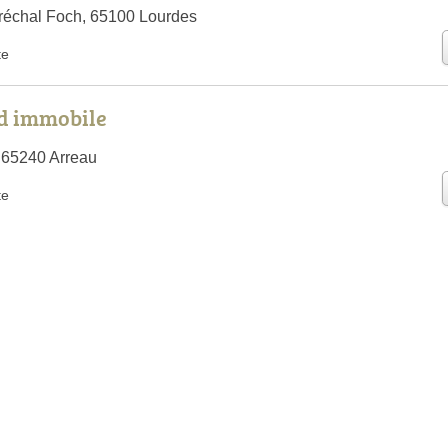
réchal Foch, 65100 Lourdes
te
d immobile
 65240 Arreau
te