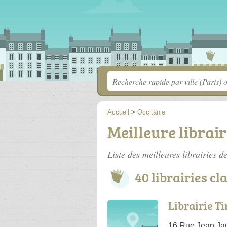
Accueil
>
Occitanie
Meilleure librair
Liste des meilleures librairies d
40 librairies cl
Librairie T
16 Rue Jean Ja