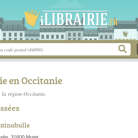
ie en Occitanie
e la région Occitanie.
assées
intinabulle
urès, 31600 Muret